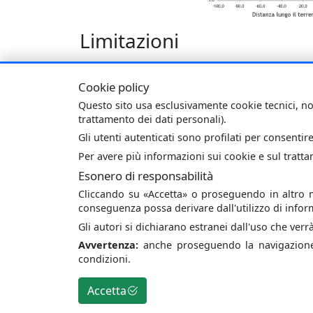
Limitazioni
La rappresentazione geometrica del problem
conduttori (cfr. guida CEI 211-4
Guida ai metod
Cookie policy
Questo sito usa esclusivamente cookie tecnici, no
Keywords
: Confronto, Induzione magnetica, C
trattamento dei dati personali).
Gli utenti autenticati sono profilati per consentire
Per avere più informazioni sui cookie e sul tratt
Esonero di responsabilità
Cliccando su
Accetta
o proseguendo in altro mo
conseguenza possa derivare dall'utilizzo di inform
Gli autori si dichiarano estranei dall'uso che verr
Avvertenza:
anche proseguendo la navigazione
condizioni.
Daniele Andreuccetti, Moreno Comelli & Nicol
Accetta