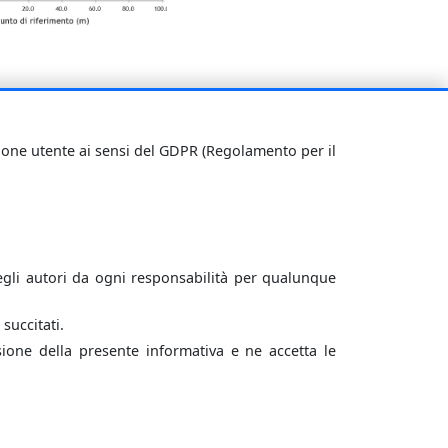
su un modello bidimensionale dei sistemi di
 stazioni elettriche
).
zione utente ai sensi del GDPR (Regolamento per il
gli autori da ogni responsabilità per qualunque
succitati.
isione della presente informativa e ne accetta le
Iscrizione alla mailing list WebNIR