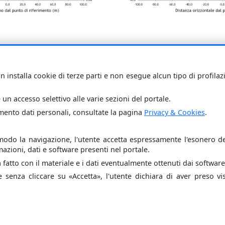
a e di conseguenza l'elaborazione dei risultati si basano 
i di calcolo dei campi elettrici e magnetici generati da linee e da
n installa cookie di terze parti e non esegue alcun tipo di profila
alcolo, Conduttori rettilinei indefiniti
 un accesso selettivo alle varie sezioni del portale.
amento dati personali, consultate la pagina
Privacy & Cookies
.
do la navigazione, l'utente accetta espressamente l'esonero de
azioni, dati e software presenti nel portale.
à fatto con il materiale e i dati eventualmente ottenuti dai software 
 senza cliccare su
Accetta
, l'utente dichiara di aver preso v
a Zoppetti, CNR-IFAC, 2017-2026