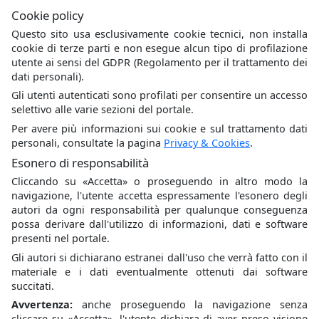
ICNIRP Guidelines 2020 (100 kHz to 300 GHz)
Cookie policy
Keywords
: Limiti, Norme, Campi elettromagnetici
Questo sito usa esclusivamente cookie tecnici, non installa
cookie di terze parti e non esegue alcun tipo di profilazione
utente ai sensi del GDPR (Regolamento per il trattamento dei
dati personali).
Gli utenti autenticati sono profilati per consentire un accesso
selettivo alle varie sezioni del portale.
Per avere più informazioni sui cookie e sul trattamento dati
personali, consultate la pagina
Privacy & Cookies
.
Esonero di responsabilità
Cliccando su
Accetta
o proseguendo in altro modo la
navigazione, l'utente accetta espressamente l'esonero degli
autori da ogni responsabilità per qualunque conseguenza
possa derivare dall'utilizzo di informazioni, dati e software
presenti nel portale.
Gli autori si dichiarano estranei dall'uso che verrà fatto con il
materiale e i dati eventualmente ottenuti dai software
Daniele Andreuccetti, Moreno Comelli & Nicola Zoppetti,
succitati.
CNR-IFAC, 2017-2026
Avvertenza:
anche proseguendo la navigazione senza
cliccare su
Accetta
, l'utente dichiara di aver preso visione