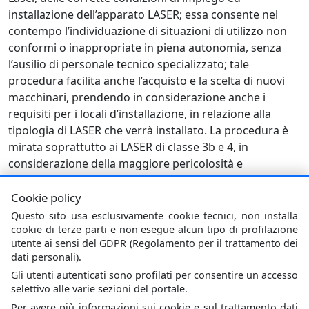
installazione dell’apparato LASER; essa consente nel
contempo l’individuazione di situazioni di utilizzo non
conformi o inappropriate in piena autonomia, senza
l’ausilio di personale tecnico specializzato; tale
procedura facilita anche l’acquisto e la scelta di nuovi
macchinari, prendendo in considerazione anche i
requisiti per i locali d’installazione, in relazione alla
tipologia di LASER che verrà installato. La procedura è
mirata soprattutto ai LASER di classe 3b e 4, in
considerazione della maggiore pericolosità e
complessità di gestione del rischio associato a tali
apparati.
Cookie policy
Keywords
: Valutazione di sistemi laser, Laser
Questo sito usa esclusivamente cookie tecnici, non installa
cookie di terze parti e non esegue alcun tipo di profilazione
utente ai sensi del GDPR (Regolamento per il trattamento dei
dati personali).
Gli utenti autenticati sono profilati per consentire un accesso
selettivo alle varie sezioni del portale.
Per avere più informazioni sui cookie e sul trattamento dati